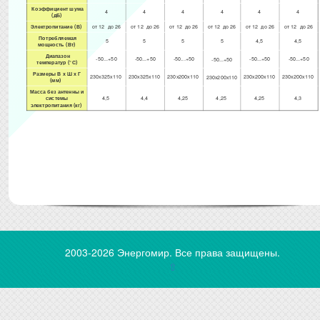
Коэффициент шума
4
4
4
4
4
4
(дБ)
Электропитание (В)
от 12 до 26
от 12 до 26
от 12 до 26
от 12 до 26
от 12 до 26
от 12 до 26
Потребляемая
5
5
5
5
4,5
4,5
мощность (Вт)
Диапазон
-50...+50
-50...+50
-50...+50
-50...+50
-50...+50
-50...+50
температур (°С)
Размеры В х Ш х Г
230х325х110
230х325х110
230х200х110
230х200х110
230х200х110
230х200х110
(мм)
Масса без антенны и
системы
4,5
4,4
4,25
4,25
4,25
4,3
электропитания (кг)
2003-2026 Энергомир. Все права защищены.
⇧