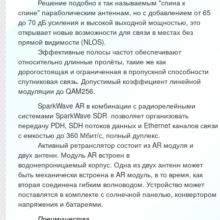
Решение подобно к так называемым "спина к
спине" параболическим антеннам, но с добавлением от 65
до 70 дБ усиления и высокой выходной мощностью, это
открывает новые возможности для связи в местах без
прямой видимости (NLOS).
Эффективные полосы частот обеспечивают
относительно длинные пролёты, такие же как
дорогостоящая и ограниченная в пропускной способности
спутниковая связь. Допустимый коэффициент линейной
модуляции до QAM256.
SparkWave AR в комбинации с радиорелейными
системами SparkWave SDR позволяет организовать
передачу PDH, SDH потоков данных и Ethernet каналов связи
с емкостью до 360 Мбит/с, полный дуплекс.
Активный ретранслятор состоит из AR модуля и
двух антенн.
Модуль
AR
встроен в
водонепроницаемый
корпус
.
Одна из двух антенн может
быть механически встроена в AR модуль, в то время, как
вторая соединена гибким волноводом. Устройство может
поставлятся в комплекте с солнечной панелью, конвертором
напряжения и батареями.
Преимущества