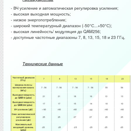
- ВЧ усиление и автоматическая регулировка усиления;
- высокая выходная мощность;
- низкое энергопотребление;
- широкий температурный диапазон (-50°С...+50°С);
- высокая линейность/ модуляция до QAM256;
-
доступные
частотные диапазоны 7, 8, 13, 15, 18 и 23 ГГц.
Технические данные
Частотный диапазон
7
8
13
15
18
23
(ГГц)
Ширина полосы
пропускания канала
7 - 56
7 - 56
7 - 56
7 - 56
55
56
(МГц)
Выходная мощность
21
21
18
16
13
13
до QAM16 (дБм)
Выходная мощность
17
17
15
14
10
10
до QAM256 (дБм)
ВЧ усиление (дБ)
> 60
>60
>60
>60
>60
>60
Окно автоматической
регулировки
25
25
27
27
25
25
усиления (дБ)
Максимальный
входящий уровень
-25
-25
-25
-25
-25
-25
(дБм)