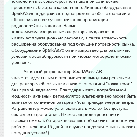
технологии к высокоскоростной пакетной сети должен
происходить быстро и качественно. Линейка оборудования
SparkWave поддерживает одновременно обе технологии и
обеспечивает наилучшее качество организации
радиорелейных каналов. Новые
телекоммокуникационные операторы нуждаются в
низких эксплуатационных расходах, а также возможности
расширения оборудования под будущие потребности рынка.
Оборудование SparkWave оптимизировано для различных
условий масштабируемости при любых метеорологических
условиях.
Активный ретранслятор SparkWave AR
является идеальным и экономически выгодным решением
для радиорелейной линии связи с топологией "точка-точка"
без прямой видимости. Благодаря низкой потребляемой
мощности активный ретранслятор альтернативно может быть
запитан от солнечной батареи и/или привода энергии ветра.
Ретранслятор можно устанавливать в местах без доступа
систем электропитания
.
Низкое энергопотребление и
высокая
емкость батареи
позволяют
обеспечить
автономную
работу в течении 15 дней (в
случае
продолжительных
плохих
погодных условий)
.